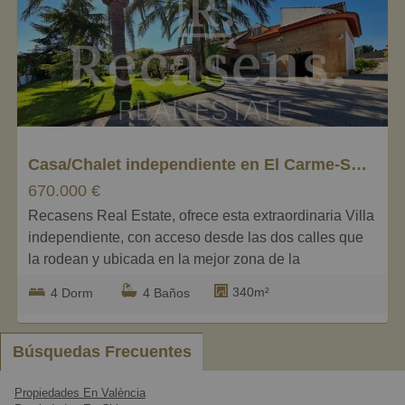
Caros
Pequeños
Grandes
Casa/Chalet independiente en El Carme-Sant Agustí-Bonavista, L'Eliana
670.000 €
Recasens Real Estate, ofrece esta extraordinaria Villa
independiente, con acceso desde las dos calles que
la rodean y ubicada en la mejor zona de la
urbanización Bonavista de La Eliana.
340m²
4 Dorm
4 Baños
Un brillante proyecto, que sitúa en el centro de los
1.625 metros de parcela, una fantástica casa con
extraordinaria distribución, donde disfrutar de su gran
Búsquedas Frecuentes
terraza cubierta, orientada al este, para disfrutar de
espectaculares mañanas soleadas y otra bajo un
Propiedades En València