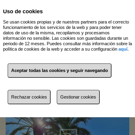
Select Language
▼
Uso de cookies
Se usan cookies propias y de nuestros partners para el correcto
funcionamiento de los servicios de la web y para poder tener
datos de uso de la misma, recopilamos y procesamos
información no sensible. Las cookies son guardadas durante un
periodo de 12 meses. Puedes consultar más información sobre la
política de cookies de la web y acceder a su configuración
aquí
.
1
Inmuebles
L'Eliana (València)
Aceptar todas las cookies y seguir navegando
Lista
Mapa
Filtros
Rechazar cookies
Gestionar cookies
más reciente
más reciente
Menos reciente
Baratos